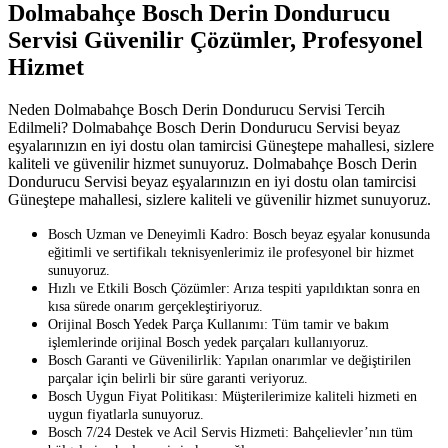
Dolmabahçe Bosch Derin Dondurucu
Servisi Güvenilir Çözümler, Profesyonel
Hizmet
Neden Dolmabahçe Bosch Derin Dondurucu Servisi Tercih
Edilmeli? Dolmabahçe Bosch Derin Dondurucu Servisi beyaz
eşyalarınızın en iyi dostu olan tamircisi Güneştepe mahallesi, sizlere
kaliteli ve güvenilir hizmet sunuyoruz. Dolmabahçe Bosch Derin
Dondurucu Servisi beyaz eşyalarınızın en iyi dostu olan tamircisi
Güneştepe mahallesi, sizlere kaliteli ve güvenilir hizmet sunuyoruz.
Bosch Uzman ve Deneyimli Kadro: Bosch beyaz eşyalar konusunda
eğitimli ve sertifikalı teknisyenlerimiz ile profesyonel bir hizmet
sunuyoruz.
Hızlı ve Etkili Bosch Çözümler: Arıza tespiti yapıldıktan sonra en
kısa sürede onarım gerçekleştiriyoruz.
Orijinal Bosch Yedek Parça Kullanımı: Tüm tamir ve bakım
işlemlerinde orijinal Bosch yedek parçaları kullanıyoruz.
Bosch Garanti ve Güvenilirlik: Yapılan onarımlar ve değiştirilen
parçalar için belirli bir süre garanti veriyoruz.
Bosch Uygun Fiyat Politikası: Müşterilerimize kaliteli hizmeti en
uygun fiyatlarla sunuyoruz.
Bosch 7/24 Destek ve Acil Servis Hizmeti: Bahçelievler’nın tüm