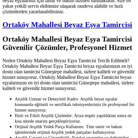
beyaz eşyalarınız için tamir ve bakım hizmeti sunmaktadır. Size en
yakın yetkili servis ekibimize ulaşarak randevu alabilir ve hızlı
çözümlerden yararlanabilirsiniz.
Ortaköy Mahallesi Beyaz Eşya Tamircisi
Ortaköy Mahallesi Beyaz Eşya Tamircisi
Güvenilir Çözümler, Profesyonel Hizmet
Neden Ortaköy Mahallesi Beyaz Eşya Tamircisi Tercih Edilmeli?
Ortaköy Mahallesi Beyaz Eşya Tamircisi beyaz eşyalarınızın en iyi
dostu olan tamircisi Güneştepe mahallesi, sizlere kaliteli ve güvenilir
hizmet sunuyoruz. Ortaköy Mahallesi Beyaz Eşya Tamircisi beyaz
eşyalarınızın en iyi dostu olan tamircisi Güneştepe mahallesi, sizlere
kaliteli ve güvenilir hizmet sunuyoruz.
Arçelik Uzman ve Deneyimli Kadro: Arçelik beyaz eşyalar
konusunda eğitimli ve sertifikalı teknisyenlerimiz ile profesyonel bir
hizmet sunuyoruz.
Hızlı ve Etkili Arçelik Çözümler: Arıza tespiti yapıldıktan sonra en
kısa sürede onarım gerçekleştiriyoruz.
Orijinal Arçelik Yedek Parça Kullanımı: Tüm tamir ve bakım
işlemlerinde orijinal Arçelik yedek parçaları kullanıyoruz.
Arçelik Garanti ve Güvenilirlik: Yapılan onarımlar ve değiştirilen