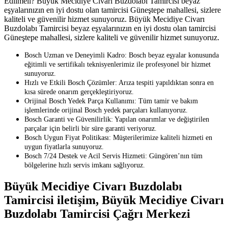
Edilmeli? Büyük Mecidiye Civarı Buzdolabı Tamircisi beyaz
eşyalarınızın en iyi dostu olan tamircisi Güneştepe mahallesi, sizlere
kaliteli ve güvenilir hizmet sunuyoruz. Büyük Mecidiye Civarı
Buzdolabı Tamircisi beyaz eşyalarınızın en iyi dostu olan tamircisi
Güneştepe mahallesi, sizlere kaliteli ve güvenilir hizmet sunuyoruz.
Bosch Uzman ve Deneyimli Kadro: Bosch beyaz eşyalar konusunda
eğitimli ve sertifikalı teknisyenlerimiz ile profesyonel bir hizmet
sunuyoruz.
Hızlı ve Etkili Bosch Çözümler: Arıza tespiti yapıldıktan sonra en
kısa sürede onarım gerçekleştiriyoruz.
Orijinal Bosch Yedek Parça Kullanımı: Tüm tamir ve bakım
işlemlerinde orijinal Bosch yedek parçaları kullanıyoruz.
Bosch Garanti ve Güvenilirlik: Yapılan onarımlar ve değiştirilen
parçalar için belirli bir süre garanti veriyoruz.
Bosch Uygun Fiyat Politikası: Müşterilerimize kaliteli hizmeti en
uygun fiyatlarla sunuyoruz.
Bosch 7/24 Destek ve Acil Servis Hizmeti: Güngören’nın tüm
bölgelerine hızlı servis imkanı sağlıyoruz.
Büyük Mecidiye Civarı Buzdolabı
Tamircisi iletişim, Büyük Mecidiye Civarı
Buzdolabı Tamircisi Çağrı Merkezi