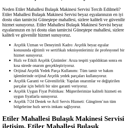
Neden Etiler Mahallesi Bulaşık Makinesi Servisi Tercih Edilmeli?
Etiler Mahallesi Bulaşık Makinesi Servisi beyaz eşyalarınızın en iyi
dostu olan tamircisi Güneştepe mahallesi, sizlere kaliteli ve güvenilir
hizmet sunuyoruz. Etiler Mahallesi Bulaşık Makinesi Servisi beyaz
eşyalarınızın en iyi dostu olan tamircisi Güneştepe mahallesi, sizlere
kaliteli ve güvenilir hizmet sunuyoruz.
Arçelik Uzman ve Deneyimli Kadro: Arçelik beyaz eşyalar
konusunda eğitimli ve sertifikalı teknisyenlerimiz ile profesyonel bir
hizmet sunuyoruz.
Hızlı ve Etkili Arçelik Çözümler: Arıza tespiti yapıldıktan sonra en
kısa sürede onarım gerçekleştiriyoruz.
Orijinal Arçelik Yedek Parça Kullanımı: Tüm tamir ve bakım
işlemlerinde orijinal Arçelik yedek parçaları kullanıyoruz.
Arçelik Garanti ve Güvenilirlik: Yapılan onarımlar ve değiştirilen
parçalar için belirli bir süre garanti veriyoruz.
Arçelik Uygun Fiyat Politikası: Müşterilerimize kaliteli hizmeti en
uygun fiyatlarla sunuyoruz.
Arçelik 7/24 Destek ve Acil Servis Hizmeti: Güngören’nın tüm
bölgelerine hızlı servis imkanı sağlıyoruz.
Etiler Mahallesi Bulaşık Makinesi Servisi
iletişim, Etiler Mahallesi Bulaşık