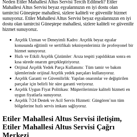
Neden Etiler Mahallesi Altus Servisi Tercih Edilmeli? Etiler
Mahallesi Altus Servisi beyaz eşyalarınızın en iyi dostu olan
tamircisi Güneştepe mahallesi, sizlere kaliteli ve güvenilir hizmet
sunuyoruz. Etiler Mahallesi Altus Servisi beyaz eşyalarınızın en iyi
dostu olan tamircisi Güneştepe mahallesi, sizlere kaliteli ve güvenilir
hizmet sunuyoruz.
Arçelik Uzman ve Deneyimli Kadro: Arçelik beyaz eşyalar
konusunda eğitimli ve sertifikalı teknisyenlerimiz ile profesyonel bir
hizmet sunuyoruz.
Hızlı ve Etkili Arçelik Çözümler: Arıza tespiti yapıldıktan sonra en
kısa sürede onarım gerçekleştiriyoruz.
Orijinal Arçelik Yedek Parça Kullanımı: Tüm tamir ve bakım
işlemlerinde orijinal Arçelik yedek parçaları kullanıyoruz.
Arçelik Garanti ve Güvenilirlik: Yapılan onarımlar ve değiştirilen
parçalar için belirli bir süre garanti veriyoruz.
Arçelik Uygun Fiyat Politikası: Müşterilerimize kaliteli hizmeti en
uygun fiyatlarla sunuyoruz.
Arçelik 7/24 Destek ve Acil Servis Hizmeti: Güngören’nın tüm
bölgelerine hızlı servis imkanı sağlıyoruz.
Etiler Mahallesi Altus Servisi iletişim,
Etiler Mahallesi Altus Servisi Çağrı
Merkezi