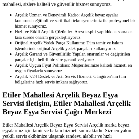
mahallesi, sizlere kaliteli ve güvenilir hizmet sunuyoruz.
Arçelik Uzman ve Deneyimli Kadro: Arçelik beyaz eşyalar
konusunda eğitimli ve sertifikalı teknisyenlerimiz ile profesyonel bir
hizmet sunuyoruz.
Hızlı ve Etkili Arçelik Çözümler: Arıza tespiti yapıldıktan sonra en
kısa sürede onarım gerçekleştiriyoruz.
Orijinal Arçelik Yedek Parça Kullanımı: Tüm tamir ve bakım
işlemlerinde orijinal Arçelik yedek parçaları kullanıyoruz.
Arçelik Garanti ve Güvenilirlik: Yapılan onarımlar ve değiştirilen
parçalar için belirli bir süre garanti veriyoruz.
Arçelik Uygun Fiyat Politikası: Müşterilerimize kaliteli hizmeti en
uygun fiyatlarla sunuyoruz.
Arçelik 7/24 Destek ve Acil Servis Hizmeti: Güngören’nın tüm
bölgelerine hızlı servis imkanı sağlıyoruz.
Etiler Mahallesi Arçelik Beyaz Eşya
Servisi iletişim, Etiler Mahallesi Arçelik
Beyaz Eşya Servisi Çağrı Merkezi
Etiler Mahallesi Arçelik Beyaz Eşya Servisi Arçelik marka beyaz
eşyalarınız için tamir ve bakım hizmeti sunmaktadır. Size en yakın
yetkili servis ekibimize ulaşarak randevu alabilir ve hızlı