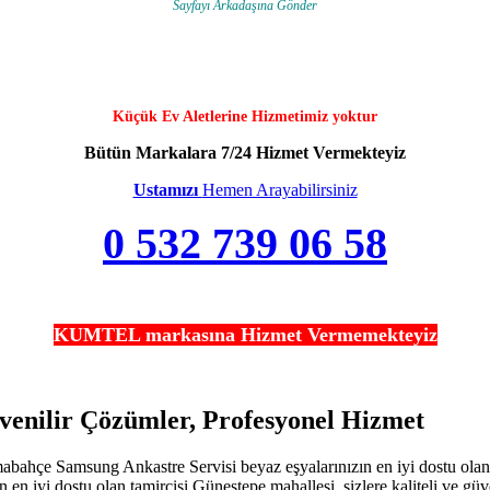
Sayfayı Arkadaşına Gönder
Küçük Ev Aletlerine Hizmetimiz yoktur
Bütün Markalara 7/24 Hizmet Vermekteyiz
Ustamızı
Hemen Arayabilirsiniz
0 532 739 06 58
KUMTEL markasına Hizmet Vermemekteyiz
enilir Çözümler, Profesyonel Hizmet
çe Samsung Ankastre Servisi beyaz eşyalarınızın en iyi dostu olan tam
 iyi dostu olan tamircisi Güneştepe mahallesi, sizlere kaliteli ve güv