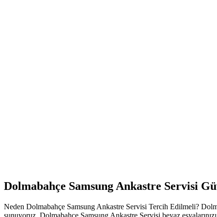
Dolmabahçe Samsung Ankastre Servisi Güv
Neden Dolmabahçe Samsung Ankastre Servisi Tercih Edilmeli? Dolmabah
sunuyoruz. Dolmabahçe Samsung Ankastre Servisi beyaz eşyalarınızın en