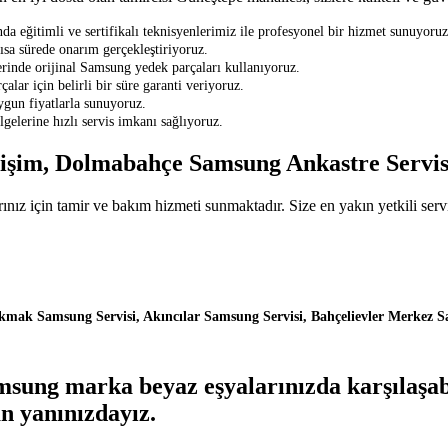
ğitimli ve sertifikalı teknisyenlerimiz ile profesyonel bir hizmet sunuyoruz
ısa sürede onarım gerçekleştiriyoruz.
inde orijinal Samsung yedek parçaları kullanıyoruz.
lar için belirli bir süre garanti veriyoruz.
ygun fiyatlarla sunuyoruz.
elerine hızlı servis imkanı sağlıyoruz.
tişim, Dolmabahçe Samsung Ankastre Servis
için tamir ve bakım hizmeti sunmaktadır. Size en yakın yetkili servis
kmak Samsung Servisi, Akıncılar Samsung Servisi, Bahçelievler Merkez 
ung marka beyaz eşyalarınızda karşılaşabi
n yanınızdayız.