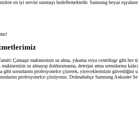
 sizlere en iyi servisi sunmayı hedeflemektedir. Samsung beyaz eşyaları
tın!
zmetlerimiz
i: Çamaşır makinenizin su alma, yıkama veya centrifuge gibi her tür
 makinenizin su almayıp dolduramama, deterjan atma sorunlarına kalı
bi sorunlarını profesyonelce çözerek, yiyeceklerinizin güvenliğini 
unlarını profesyonelce çözüyoruz. Dolmabahçe Samsung Ankastre Serv