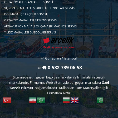
ORTAKÖY ALTUS ANKASTRE SERVISI
VIŞNEZADE MAHALLESI ARÇELIK BUZDOLABI SERVISI
DOLMABAHÇE ARÇELIK SERVISI
ORTAKÖY MAHALLESI SIEMENS SERVISI
ARNAVUTKÖY MAHALLESI ÇAMAŞIR MAKINESI SERVISI
YILDIZ MAHALLESI BUZDOLABI SERVISI
✅ Güngören / İstanbul
☎️ 0 532 739 06 58
Tel:
Sitemizde ismi geçen logo ve markalar ilgili firmaların tescilli
markalarıdır. Firmamız, Web sitemizde adı geçen markalara
Özel
Servis Hizmeti
sağlamaktadır. Kullanılan Tüm Materyaller İlgili
Firmalara Aittir.