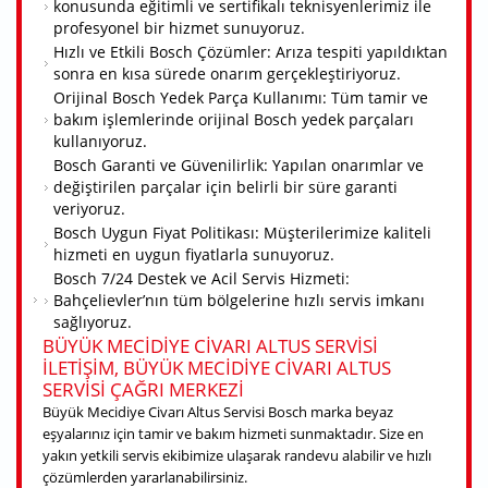
konusunda eğitimli ve sertifikalı teknisyenlerimiz ile
profesyonel bir hizmet sunuyoruz.
Hızlı ve Etkili Bosch Çözümler: Arıza tespiti yapıldıktan
sonra en kısa sürede onarım gerçekleştiriyoruz.
Orijinal Bosch Yedek Parça Kullanımı: Tüm tamir ve
bakım işlemlerinde orijinal Bosch yedek parçaları
kullanıyoruz.
Bosch Garanti ve Güvenilirlik: Yapılan onarımlar ve
değiştirilen parçalar için belirli bir süre garanti
veriyoruz.
Bosch Uygun Fiyat Politikası: Müşterilerimize kaliteli
hizmeti en uygun fiyatlarla sunuyoruz.
Bosch 7/24 Destek ve Acil Servis Hizmeti:
Bahçelievler’nın tüm bölgelerine hızlı servis imkanı
sağlıyoruz.
BÜYÜK MECIDIYE CIVARI ALTUS SERVISI
ILETIŞIM, BÜYÜK MECIDIYE CIVARI ALTUS
SERVISI ÇAĞRI MERKEZI
Büyük Mecidiye Civarı Altus Servisi Bosch marka beyaz
eşyalarınız için tamir ve bakım hizmeti sunmaktadır. Size en
yakın yetkili servis ekibimize ulaşarak randevu alabilir ve hızlı
çözümlerden yararlanabilirsiniz.