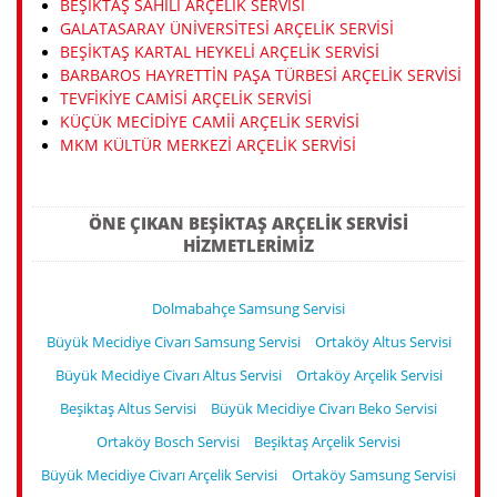
BEŞIKTAŞ SAHILI ARÇELIK SERVISI
GALATASARAY ÜNIVERSITESI ARÇELIK SERVISI
BEŞIKTAŞ KARTAL HEYKELI ARÇELIK SERVISI
BARBAROS HAYRETTIN PAŞA TÜRBESI ARÇELIK SERVISI
TEVFIKIYE CAMISI ARÇELIK SERVISI
KÜÇÜK MECIDIYE CAMII ARÇELIK SERVISI
MKM KÜLTÜR MERKEZI ARÇELIK SERVISI
ÖNE ÇIKAN BEŞIKTAŞ ARÇELIK SERVISI
HIZMETLERIMIZ
Dolmabahçe Samsung Servisi
Büyük Mecidiye Civarı Samsung Servisi
Ortaköy Altus Servisi
Büyük Mecidiye Civarı Altus Servisi
Ortaköy Arçelik Servisi
Beşiktaş Altus Servisi
Büyük Mecidiye Civarı Beko Servisi
Ortaköy Bosch Servisi
Beşiktaş Arçelik Servisi
Büyük Mecidiye Civarı Arçelik Servisi
Ortaköy Samsung Servisi