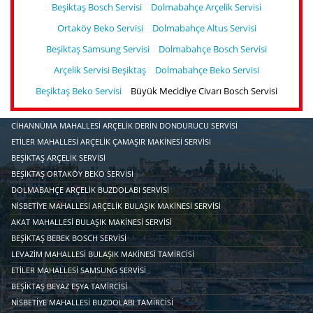
Beşiktaş Bosch Servisi
Dolmabahçe Arçelik Servisi
Ortaköy Beko Servisi
Dolmabahçe Altus Servisi
Beşiktaş Samsung Servisi
Dolmabahçe Bosch Servisi
Arçelik Servisi Beşiktaş
Dolmabahçe Beko Servisi
Beşiktaş Beko Servisi
Büyük Mecidiye Civarı Bosch Servisi
CIHANNÜMA MAHALLESI ARÇELIK DERIN DONDURUCU SERVISI
ETILER MAHALLESI ARÇELIK ÇAMAŞIR MAKINESI SERVISI
BEŞIKTAŞ ARÇELIK SERVISI
BEŞIKTAŞ ORTAKÖY BEKO SERVISI
DOLMABAHÇE ARÇELIK BUZDOLABI SERVISI
NISBETIYE MAHALLESI ARÇELIK BULAŞIK MAKINESI SERVISI
AKAT MAHALLESI BULAŞIK MAKINESI SERVISI
BEŞIKTAŞ BEBEK BOSCH SERVISI
LEVAZIM MAHALLESI BULAŞIK MAKINESI TAMIRCISI
ETILER MAHALLESI SAMSUNG SERVISI
BEŞIKTAŞ BEYAZ EŞYA TAMIRCISI
NISBETIYE MAHALLESI BUZDOLABI TAMIRCISI