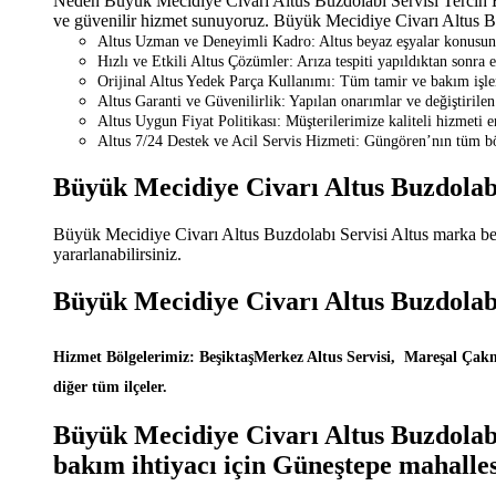
Neden Büyük Mecidiye Civarı Altus Buzdolabı Servisi Tercih Edi
ve güvenilir hizmet sunuyoruz. Büyük Mecidiye Civarı Altus Buzd
Altus Uzman ve Deneyimli Kadro: Altus beyaz eşyalar konusunda 
Hızlı ve Etkili Altus Çözümler: Arıza tespiti yapıldıktan sonra 
Orijinal Altus Yedek Parça Kullanımı: Tüm tamir ve bakım işlem
Altus Garanti ve Güvenilirlik: Yapılan onarımlar ve değiştirilen 
Altus Uygun Fiyat Politikası: Müşterilerimize kaliteli hizmeti 
Altus 7/24 Destek ve Acil Servis Hizmeti: Güngören’nın tüm böl
Büyük Mecidiye Civarı Altus Buzdolabı
Büyük Mecidiye Civarı Altus Buzdolabı Servisi Altus marka beya
yararlanabilirsiniz.
Büyük Mecidiye Civarı Altus Buzdolabı
Hizmet Bölgelerimiz: BeşiktaşMerkez Altus Servisi, Mareşal Çakma
diğer tüm ilçeler.
Büyük Mecidiye Civarı Altus Buzdolabı 
bakım ihtiyacı için Güneştepe mahalle