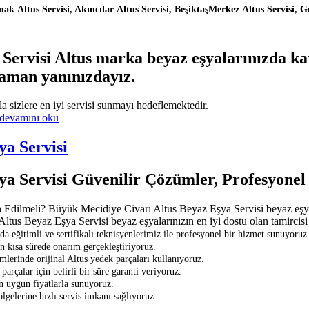
k Altus Servisi, Akıncılar Altus Servisi, BeşiktaşMerkez Altus Servisi, G
ervisi Altus marka beyaz eşyalarınızda kar
zaman yanınızdayız.
la sizlere en iyi servisi sunmayı hedeflemektedir.
devamını oku
ya Servisi
ya Servisi Güvenilir Çözümler, Profesyone
dilmeli? Büyük Mecidiye Civarı Altus Beyaz Eşya Servisi beyaz eşyalar
ltus Beyaz Eşya Servisi beyaz eşyalarınızın en iyi dostu olan tamircisi 
eğitimli ve sertifikalı teknisyenlerimiz ile profesyonel bir hizmet sunuyoruz
en kısa sürede onarım gerçekleştiriyoruz.
lerinde orijinal Altus yedek parçaları kullanıyoruz.
parçalar için belirli bir süre garanti veriyoruz.
en uygun fiyatlarla sunuyoruz.
gelerine hızlı servis imkanı sağlıyoruz.