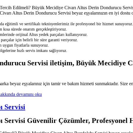
rcih Edilmeli? Büyük Mecidiye Civarı Altus Derin Dondurucu Servisi b
ivarı Altus Derin Dondurucu Servisi beyaz eşyalarınızın en iyi dostu ol
eğitimli ve sertifikalı teknisyenlerimiz ile profesyonel bir hizmet sunuyoruz
en kısa sürede onarım gerçekleştiriyoruz.
lerinde orijinal Altus yedek parçaları kullanıyoruz.
parçalar için belirli bir süre garanti veriyoruz.
en uygun fiyatlarla sunuyoruz.
gelerine hızlı servis imkanı sağlıyoruz.
durucu Servisi iletişim, Büyük Mecidiye C
a beyaz eşyalarınız için tamir ve bakım hizmeti sunmaktadır. Size en ya
hakkında
devamını oku
 Servisi
ı Servisi Güvenilir Çözümler, Profesyonel 