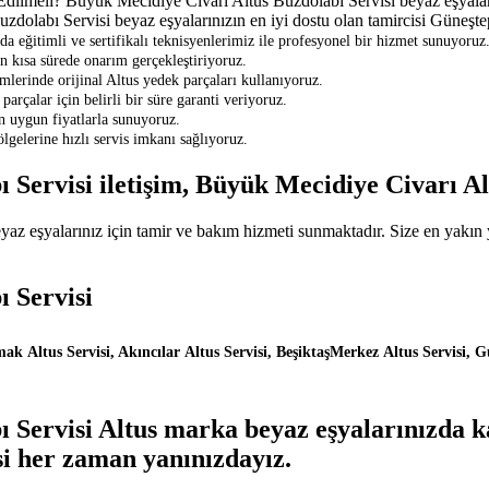
lmeli? Büyük Mecidiye Civarı Altus Buzdolabı Servisi beyaz eşyalarınız
olabı Servisi beyaz eşyalarınızın en iyi dostu olan tamircisi Güneştepe
eğitimli ve sertifikalı teknisyenlerimiz ile profesyonel bir hizmet sunuyoruz
en kısa sürede onarım gerçekleştiriyoruz.
lerinde orijinal Altus yedek parçaları kullanıyoruz.
parçalar için belirli bir süre garanti veriyoruz.
en uygun fiyatlarla sunuyoruz.
gelerine hızlı servis imkanı sağlıyoruz.
 Servisi iletişim, Büyük Mecidiye Civarı A
z eşyalarınız için tamir ve bakım hizmeti sunmaktadır. Size en yakın ye
 Servisi
k Altus Servisi, Akıncılar Altus Servisi, BeşiktaşMerkez Altus Servisi, G
Servisi Altus marka beyaz eşyalarınızda kar
si her zaman yanınızdayız.