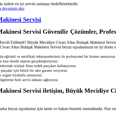
la sizlere en iyi servisi sunmayı hedeflemektedir.
da
devamını oku
akinesi Servisi
Makinesi Servisi Güvenilir Çözümler, Profe
rcih Edilmeli? Büyük Mecidiye Civarı Altus Bulaşık Makinesi Servisi b
ivarı Altus Bulaşık Makinesi Servisi beyaz eşyalarınızın en iyi dostu ol
eğitimli ve sertifikalı teknisyenlerimiz ile profesyonel bir hizmet sunuyoruz
en kısa sürede onarım gerçekleştiriyoruz.
lerinde orijinal Altus yedek parçaları kullanıyoruz.
parçalar için belirli bir süre garanti veriyoruz.
en uygun fiyatlarla sunuyoruz.
gelerine hızlı servis imkanı sağlıyoruz.
akinesi Servisi iletişim, Büyük Mecidiye Ci
a beyaz eşyalarınız için tamir ve bakım hizmeti sunmaktadır. Size en ya