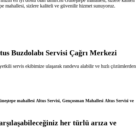
ın en iyi dostu olan tamircisi Güneştepe mahallesi, sizlere kaliteli
 mahallesi, sizlere kaliteli ve güvenilir hizmet sunuyoruz.
.
ltus Buzdolabı Servisi Çağrı Merkezi
tkili servis ekibimize ulaşarak randevu alabilir ve hızlı çözümlerden
üneştepe mahallesi Altus Servisi, Gençosman Mahallesi Altus Servisi ve
şılaşabileceğiniz her türlü arıza ve