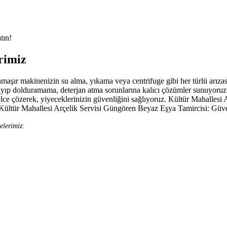
tın!
rimiz
maşır makinenizin su alma, yıkama veya centrifuge gibi her türlü arızas
yıp dolduramama, deterjan atma sorunlarına kalıcı çözümler sunuyoruz.
e çözerek, yiyeceklerinizin güvenliğini sağlıyoruz. Kültür Mahallesi 
Kültür Mahallesi Arçelik Servisi Güngören Beyaz Eşya Tamircisi: Güve
elerimiz: