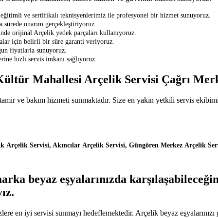
timli ve sertifikalı teknisyenlerimiz ile profesyonel bir hizmet sunuyoruz.
sa sürede onarım gerçekleştiriyoruz.
de orijinal Arçelik yedek parçaları kullanıyoruz.
ar için belirli bir süre garanti veriyoruz.
gun fiyatlarla sunuyoruz.
ine hızlı servis imkanı sağlıyoruz.
 Kültür Mahallesi Arçelik Servisi Çağrı Mer
tamir ve bakım hizmeti sunmaktadır. Size en yakın yetkili servis ekibimi
rçelik Servisi, Akıncılar Arçelik Servisi, Güngören Merkez Arçelik Serv
arka beyaz eşyalarınızda karşılaşabileceğini
ız.
izlere en iyi servisi sunmayı hedeflemektedir. Arçelik beyaz eşyalarınız