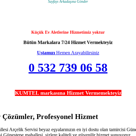
Sayfayı Arkadaşına Gönder
Küçük Ev Aletlerine Hizmetimiz yoktur
Bütün Markalara 7/24 Hizmet Vermekteyiz
Ustamızı
Hemen Arayabilirsiniz
0 532 739 06 58
KUMTEL markasına Hizmet Vermemekteyiz
ir Çözümler, Profesyonel Hizmet
si Arçelik Servisi beyaz eşyalarınızın en iyi dostu olan tamircisi Güneş
si Güneştepe mahallesi, sizlere kaliteli ve güvenilir hizmet sunuyoruz.