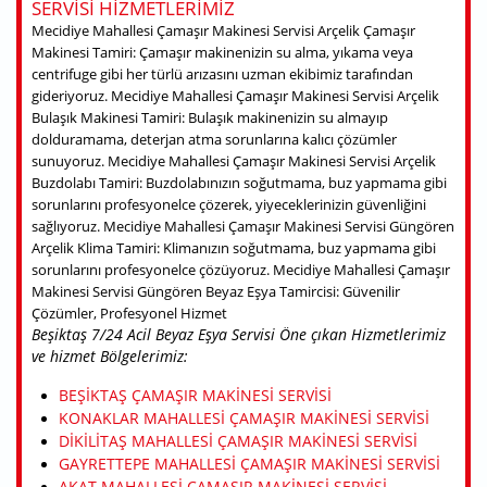
SERVISI HIZMETLERIMIZ
Mecidiye Mahallesi Çamaşır Makinesi Servisi Arçelik Çamaşır
Makinesi Tamiri: Çamaşır makinenizin su alma, yıkama veya
centrifuge gibi her türlü arızasını uzman ekibimiz tarafından
gideriyoruz. Mecidiye Mahallesi Çamaşır Makinesi Servisi Arçelik
Bulaşık Makinesi Tamiri: Bulaşık makinenizin su almayıp
dolduramama, deterjan atma sorunlarına kalıcı çözümler
sunuyoruz. Mecidiye Mahallesi Çamaşır Makinesi Servisi Arçelik
Buzdolabı Tamiri: Buzdolabınızın soğutmama, buz yapmama gibi
sorunlarını profesyonelce çözerek, yiyeceklerinizin güvenliğini
sağlıyoruz. Mecidiye Mahallesi Çamaşır Makinesi Servisi Güngören
Arçelik Klima Tamiri: Klimanızın soğutmama, buz yapmama gibi
sorunlarını profesyonelce çözüyoruz. Mecidiye Mahallesi Çamaşır
Makinesi Servisi Güngören Beyaz Eşya Tamircisi: Güvenilir
Çözümler, Profesyonel Hizmet
Beşiktaş 7/24 Acil Beyaz Eşya Servisi Öne çıkan Hizmetlerimiz
ve hizmet Bölgelerimiz:
BEŞIKTAŞ ÇAMAŞIR MAKINESI SERVISI
KONAKLAR MAHALLESI ÇAMAŞIR MAKINESI SERVISI
DIKILITAŞ MAHALLESI ÇAMAŞIR MAKINESI SERVISI
GAYRETTEPE MAHALLESI ÇAMAŞIR MAKINESI SERVISI
AKAT MAHALLESI ÇAMAŞIR MAKINESI SERVISI