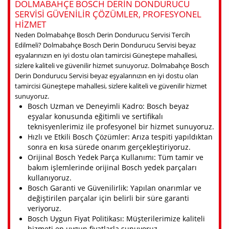
DOLMABAHÇE BOSCH DERIN DONDURUCU
SERVISI GÜVENILIR ÇÖZÜMLER, PROFESYONEL
HIZMET
Neden Dolmabahçe Bosch Derin Dondurucu Servisi Tercih
Edilmeli? Dolmabahçe Bosch Derin Dondurucu Servisi beyaz
eşyalarınızın en iyi dostu olan tamircisi Güneştepe mahallesi,
sizlere kaliteli ve güvenilir hizmet sunuyoruz. Dolmabahçe Bosch
Derin Dondurucu Servisi beyaz eşyalarınızın en iyi dostu olan
tamircisi Güneştepe mahallesi, sizlere kaliteli ve güvenilir hizmet
sunuyoruz.
Bosch Uzman ve Deneyimli Kadro: Bosch beyaz
eşyalar konusunda eğitimli ve sertifikalı
teknisyenlerimiz ile profesyonel bir hizmet sunuyoruz.
Hızlı ve Etkili Bosch Çözümler: Arıza tespiti yapıldıktan
sonra en kısa sürede onarım gerçekleştiriyoruz.
Orijinal Bosch Yedek Parça Kullanımı: Tüm tamir ve
bakım işlemlerinde orijinal Bosch yedek parçaları
kullanıyoruz.
Bosch Garanti ve Güvenilirlik: Yapılan onarımlar ve
değiştirilen parçalar için belirli bir süre garanti
veriyoruz.
Bosch Uygun Fiyat Politikası: Müşterilerimize kaliteli
hizmeti en uygun fiyatlarla sunuyoruz.