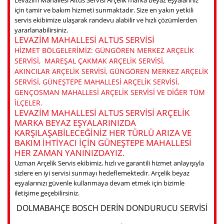
Levazim Mahallesi Altus Servisi Arçelik marka beyaz eşyalarınız
için tamir ve bakım hizmeti sunmaktadır. Size en yakın yetkili
servis ekibimize ulaşarak randevu alabilir ve hızlı çözümlerden
yararlanabilirsiniz.
LEVAZIM MAHALLESI ALTUS SERVISI
HIZMET BÖLGELERIMIZ: GÜNGÖREN MERKEZ ARÇELIK
SERVISI, MAREŞAL ÇAKMAK ARÇELIK SERVISI,
AKINCILAR ARÇELIK SERVISI, GÜNGÖREN MERKEZ ARÇELIK
SERVISI, GÜNEŞTEPE MAHALLESI ARÇELIK SERVISI,
GENÇOSMAN MAHALLESI ARÇELIK SERVISI VE DIĞER TÜM
ILÇELER.
LEVAZIM MAHALLESI ALTUS SERVISI ARÇELIK
MARKA BEYAZ EŞYALARINIZDA
KARŞILAŞABILECEĞINIZ HER TÜRLÜ ARIZA VE
BAKIM IHTIYACI IÇIN GÜNEŞTEPE MAHALLESI
HER ZAMAN YANINIZDAYIZ.
Uzman Arçelik Servis ekibimiz, hızlı ve garantili hizmet anlayışıyla
sizlere en iyi servisi sunmayı hedeflemektedir. Arçelik beyaz
eşyalarınızı güvenle kullanmaya devam etmek için bizimle
iletişime geçebilirsiniz.
DOLMABAHÇE BOSCH DERIN DONDURUCU SERVISI