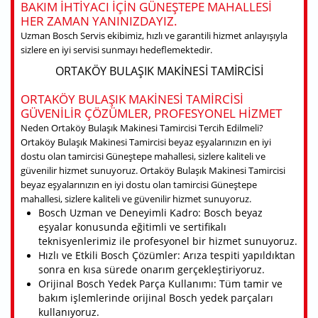
BAKIM IHTIYACI IÇIN GÜNEŞTEPE MAHALLESI
HER ZAMAN YANINIZDAYIZ.
Uzman Bosch Servis ekibimiz, hızlı ve garantili hizmet anlayışıyla
sizlere en iyi servisi sunmayı hedeflemektedir.
ORTAKÖY BULAŞIK MAKINESI TAMIRCISI
ORTAKÖY BULAŞIK MAKINESI TAMIRCISI
GÜVENILIR ÇÖZÜMLER, PROFESYONEL HIZMET
Neden Ortaköy Bulaşık Makinesi Tamircisi Tercih Edilmeli?
Ortaköy Bulaşık Makinesi Tamircisi beyaz eşyalarınızın en iyi
dostu olan tamircisi Güneştepe mahallesi, sizlere kaliteli ve
güvenilir hizmet sunuyoruz. Ortaköy Bulaşık Makinesi Tamircisi
beyaz eşyalarınızın en iyi dostu olan tamircisi Güneştepe
mahallesi, sizlere kaliteli ve güvenilir hizmet sunuyoruz.
Bosch Uzman ve Deneyimli Kadro: Bosch beyaz
eşyalar konusunda eğitimli ve sertifikalı
teknisyenlerimiz ile profesyonel bir hizmet sunuyoruz.
Hızlı ve Etkili Bosch Çözümler: Arıza tespiti yapıldıktan
sonra en kısa sürede onarım gerçekleştiriyoruz.
Orijinal Bosch Yedek Parça Kullanımı: Tüm tamir ve
bakım işlemlerinde orijinal Bosch yedek parçaları
kullanıyoruz.