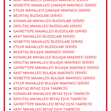
NISBETIYE MAHALLESI ÇAMAŞIR MAKINESI SERVISI
ETILER MAHALLESI ÇAMAŞIR MAKINESI SERVISI
BEŞIKTAŞ BUZDOLABI SERVISI
KONAKLAR MAHALLESI BUZDOLABI SERVISI
DIKILITAŞ MAHALLESI BUZDOLABI SERVISI
GAYRETTEPE MAHALLESI BUZDOLABI SERVISI
AKAT MAHALLESI BUZDOLABI SERVISI
NISBETIYE MAHALLESI BUZDOLABI SERVISI
ETILER MAHALLESI BUZDOLABI SERVISI
BEŞIKTAŞ BULAŞIK MAKINESI SERVISI
KONAKLAR MAHALLESI BULAŞIK MAKINESI SERVISI
DIKILITAŞ MAHALLESI BULAŞIK MAKINESI SERVISI
GAYRETTEPE MAHALLESI BULAŞIK MAKINESI SERVISI
AKAT MAHALLESI BULAŞIK MAKINESI SERVISI
NISBETIYE MAHALLESI BULAŞIK MAKINESI SERVISI
ETILER MAHALLESI BULAŞIK MAKINESI SERVISI
BEŞIKTAŞ BEYAZ EŞYA TAMIRCISI
KONAKLAR MAHALLESI BEYAZ EŞYA TAMIRCISI
DIKILITAŞ MAHALLESI BEYAZ EŞYA TAMIRCISI
GAYRETTEPE MAHALLESI BEYAZ EŞYA TAMIRCISI
AKAT MAHALLESI BEYAZ EŞYA TAMIRCISI