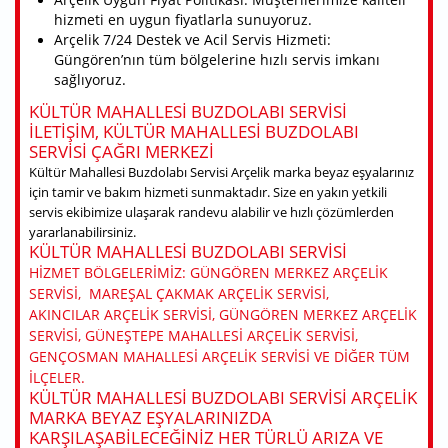
hizmeti en uygun fiyatlarla sunuyoruz.
Arçelik 7/24 Destek ve Acil Servis Hizmeti:
Güngören’nın tüm bölgelerine hızlı servis imkanı
sağlıyoruz.
KÜLTÜR MAHALLESI BUZDOLABI SERVISI
ILETIŞIM, KÜLTÜR MAHALLESI BUZDOLABI
SERVISI ÇAĞRI MERKEZI
Kültür Mahallesi Buzdolabı Servisi Arçelik marka beyaz eşyalarınız
için tamir ve bakım hizmeti sunmaktadır. Size en yakın yetkili
servis ekibimize ulaşarak randevu alabilir ve hızlı çözümlerden
yararlanabilirsiniz.
KÜLTÜR MAHALLESI BUZDOLABI SERVISI
HIZMET BÖLGELERIMIZ: GÜNGÖREN MERKEZ ARÇELIK
SERVISI, MAREŞAL ÇAKMAK ARÇELIK SERVISI,
AKINCILAR ARÇELIK SERVISI, GÜNGÖREN MERKEZ ARÇELIK
SERVISI, GÜNEŞTEPE MAHALLESI ARÇELIK SERVISI,
GENÇOSMAN MAHALLESI ARÇELIK SERVISI VE DIĞER TÜM
ILÇELER.
KÜLTÜR MAHALLESI BUZDOLABI SERVISI ARÇELIK
MARKA BEYAZ EŞYALARINIZDA
KARŞILAŞABILECEĞINIZ HER TÜRLÜ ARIZA VE