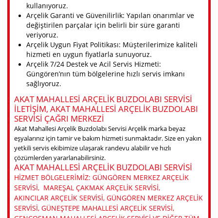
kullanıyoruz.
Arçelik Garanti ve Güvenilirlik: Yapılan onarımlar ve
değiştirilen parçalar için belirli bir süre garanti
veriyoruz.
Arçelik Uygun Fiyat Politikası: Müşterilerimize kaliteli
hizmeti en uygun fiyatlarla sunuyoruz.
Arçelik 7/24 Destek ve Acil Servis Hizmeti:
Güngören’nın tüm bölgelerine hızlı servis imkanı
sağlıyoruz.
AKAT MAHALLESI ARÇELIK BUZDOLABI SERVISI
ILETIŞIM, AKAT MAHALLESI ARÇELIK BUZDOLABI
SERVISI ÇAĞRI MERKEZI
Akat Mahallesi Arçelik Buzdolabı Servisi Arçelik marka beyaz
eşyalarınız için tamir ve bakım hizmeti sunmaktadır. Size en yakın
yetkili servis ekibimize ulaşarak randevu alabilir ve hızlı
çözümlerden yararlanabilirsiniz.
AKAT MAHALLESI ARÇELIK BUZDOLABI SERVISI
HIZMET BÖLGELERIMIZ: GÜNGÖREN MERKEZ ARÇELIK
SERVISI, MAREŞAL ÇAKMAK ARÇELIK SERVISI,
AKINCILAR ARÇELIK SERVISI, GÜNGÖREN MERKEZ ARÇELIK
SERVISI, GÜNEŞTEPE MAHALLESI ARÇELIK SERVISI,