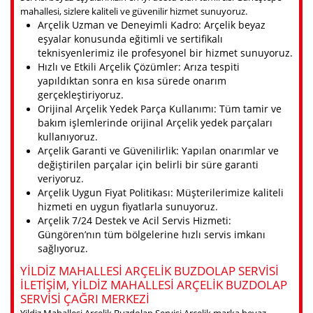
mahallesi, sizlere kaliteli ve güvenilir hizmet sunuyoruz.
Arçelik Uzman ve Deneyimli Kadro: Arçelik beyaz
eşyalar konusunda eğitimli ve sertifikalı
teknisyenlerimiz ile profesyonel bir hizmet sunuyoruz.
Hızlı ve Etkili Arçelik Çözümler: Arıza tespiti
yapıldıktan sonra en kısa sürede onarım
gerçekleştiriyoruz.
Orijinal Arçelik Yedek Parça Kullanımı: Tüm tamir ve
bakım işlemlerinde orijinal Arçelik yedek parçaları
kullanıyoruz.
Arçelik Garanti ve Güvenilirlik: Yapılan onarımlar ve
değiştirilen parçalar için belirli bir süre garanti
veriyoruz.
Arçelik Uygun Fiyat Politikası: Müşterilerimize kaliteli
hizmeti en uygun fiyatlarla sunuyoruz.
Arçelik 7/24 Destek ve Acil Servis Hizmeti:
Güngören’nın tüm bölgelerine hızlı servis imkanı
sağlıyoruz.
YILDIZ MAHALLESI ARÇELIK BUZDOLAP SERVISI
ILETIŞIM, YILDIZ MAHALLESI ARÇELIK BUZDOLAP
SERVISI ÇAĞRI MERKEZI