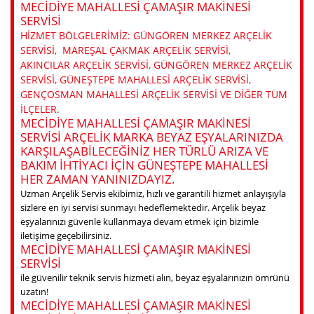
MECIDIYE MAHALLESI ÇAMAŞIR MAKINESI
SERVISI
HIZMET BÖLGELERIMIZ: GÜNGÖREN MERKEZ ARÇELIK
SERVISI, MAREŞAL ÇAKMAK ARÇELIK SERVISI,
AKINCILAR ARÇELIK SERVISI, GÜNGÖREN MERKEZ ARÇELIK
SERVISI, GÜNEŞTEPE MAHALLESI ARÇELIK SERVISI,
GENÇOSMAN MAHALLESI ARÇELIK SERVISI VE DIĞER TÜM
ILÇELER.
MECIDIYE MAHALLESI ÇAMAŞIR MAKINESI
SERVISI ARÇELIK MARKA BEYAZ EŞYALARINIZDA
KARŞILAŞABILECEĞINIZ HER TÜRLÜ ARIZA VE
BAKIM IHTIYACI IÇIN GÜNEŞTEPE MAHALLESI
HER ZAMAN YANINIZDAYIZ.
Uzman Arçelik Servis ekibimiz, hızlı ve garantili hizmet anlayışıyla
sizlere en iyi servisi sunmayı hedeflemektedir. Arçelik beyaz
eşyalarınızı güvenle kullanmaya devam etmek için bizimle
iletişime geçebilirsiniz.
MECIDIYE MAHALLESI ÇAMAŞIR MAKINESI
SERVISI
ile güvenilir teknik servis hizmeti alın, beyaz eşyalarınızın ömrünü
uzatın!
MECIDIYE MAHALLESI ÇAMAŞIR MAKINESI