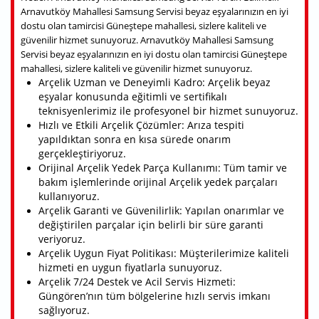
Arnavutköy Mahallesi Samsung Servisi beyaz eşyalarınızın en iyi
dostu olan tamircisi Güneştepe mahallesi, sizlere kaliteli ve
güvenilir hizmet sunuyoruz. Arnavutköy Mahallesi Samsung
Servisi beyaz eşyalarınızın en iyi dostu olan tamircisi Güneştepe
mahallesi, sizlere kaliteli ve güvenilir hizmet sunuyoruz.
Arçelik Uzman ve Deneyimli Kadro: Arçelik beyaz
eşyalar konusunda eğitimli ve sertifikalı
teknisyenlerimiz ile profesyonel bir hizmet sunuyoruz.
Hızlı ve Etkili Arçelik Çözümler: Arıza tespiti
yapıldıktan sonra en kısa sürede onarım
gerçekleştiriyoruz.
Orijinal Arçelik Yedek Parça Kullanımı: Tüm tamir ve
bakım işlemlerinde orijinal Arçelik yedek parçaları
kullanıyoruz.
Arçelik Garanti ve Güvenilirlik: Yapılan onarımlar ve
değiştirilen parçalar için belirli bir süre garanti
veriyoruz.
Arçelik Uygun Fiyat Politikası: Müşterilerimize kaliteli
hizmeti en uygun fiyatlarla sunuyoruz.
Arçelik 7/24 Destek ve Acil Servis Hizmeti:
Güngören’nın tüm bölgelerine hızlı servis imkanı
sağlıyoruz.