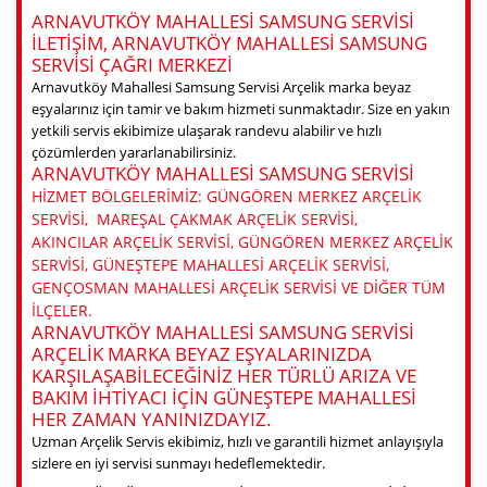
ARNAVUTKÖY MAHALLESI SAMSUNG SERVISI
ILETIŞIM, ARNAVUTKÖY MAHALLESI SAMSUNG
SERVISI ÇAĞRI MERKEZI
Arnavutköy Mahallesi Samsung Servisi Arçelik marka beyaz
eşyalarınız için tamir ve bakım hizmeti sunmaktadır. Size en yakın
yetkili servis ekibimize ulaşarak randevu alabilir ve hızlı
çözümlerden yararlanabilirsiniz.
ARNAVUTKÖY MAHALLESI SAMSUNG SERVISI
HIZMET BÖLGELERIMIZ: GÜNGÖREN MERKEZ ARÇELIK
SERVISI, MAREŞAL ÇAKMAK ARÇELIK SERVISI,
AKINCILAR ARÇELIK SERVISI, GÜNGÖREN MERKEZ ARÇELIK
SERVISI, GÜNEŞTEPE MAHALLESI ARÇELIK SERVISI,
GENÇOSMAN MAHALLESI ARÇELIK SERVISI VE DIĞER TÜM
ILÇELER.
ARNAVUTKÖY MAHALLESI SAMSUNG SERVISI
ARÇELIK MARKA BEYAZ EŞYALARINIZDA
KARŞILAŞABILECEĞINIZ HER TÜRLÜ ARIZA VE
BAKIM IHTIYACI IÇIN GÜNEŞTEPE MAHALLESI
HER ZAMAN YANINIZDAYIZ.
Uzman Arçelik Servis ekibimiz, hızlı ve garantili hizmet anlayışıyla
sizlere en iyi servisi sunmayı hedeflemektedir.