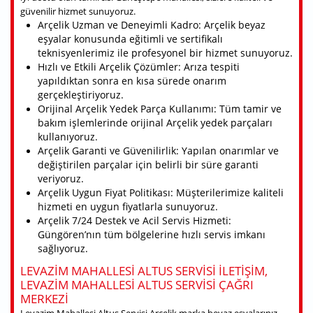
güvenilir hizmet sunuyoruz.
Arçelik Uzman ve Deneyimli Kadro: Arçelik beyaz
eşyalar konusunda eğitimli ve sertifikalı
teknisyenlerimiz ile profesyonel bir hizmet sunuyoruz.
Hızlı ve Etkili Arçelik Çözümler: Arıza tespiti
yapıldıktan sonra en kısa sürede onarım
gerçekleştiriyoruz.
Orijinal Arçelik Yedek Parça Kullanımı: Tüm tamir ve
bakım işlemlerinde orijinal Arçelik yedek parçaları
kullanıyoruz.
Arçelik Garanti ve Güvenilirlik: Yapılan onarımlar ve
değiştirilen parçalar için belirli bir süre garanti
veriyoruz.
Arçelik Uygun Fiyat Politikası: Müşterilerimize kaliteli
hizmeti en uygun fiyatlarla sunuyoruz.
Arçelik 7/24 Destek ve Acil Servis Hizmeti:
Güngören’nın tüm bölgelerine hızlı servis imkanı
sağlıyoruz.
LEVAZIM MAHALLESI ALTUS SERVISI ILETIŞIM,
LEVAZIM MAHALLESI ALTUS SERVISI ÇAĞRI
MERKEZI