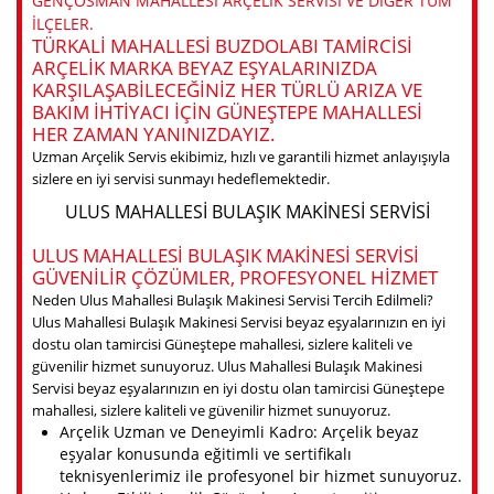
GENÇOSMAN MAHALLESI ARÇELIK SERVISI VE DIĞER TÜM
ILÇELER.
TÜRKALI MAHALLESI BUZDOLABI TAMIRCISI
ARÇELIK MARKA BEYAZ EŞYALARINIZDA
KARŞILAŞABILECEĞINIZ HER TÜRLÜ ARIZA VE
BAKIM IHTIYACI IÇIN GÜNEŞTEPE MAHALLESI
HER ZAMAN YANINIZDAYIZ.
Uzman Arçelik Servis ekibimiz, hızlı ve garantili hizmet anlayışıyla
sizlere en iyi servisi sunmayı hedeflemektedir.
ULUS MAHALLESI BULAŞIK MAKINESI SERVISI
ULUS MAHALLESI BULAŞIK MAKINESI SERVISI
GÜVENILIR ÇÖZÜMLER, PROFESYONEL HIZMET
Neden Ulus Mahallesi Bulaşık Makinesi Servisi Tercih Edilmeli?
Ulus Mahallesi Bulaşık Makinesi Servisi beyaz eşyalarınızın en iyi
dostu olan tamircisi Güneştepe mahallesi, sizlere kaliteli ve
güvenilir hizmet sunuyoruz. Ulus Mahallesi Bulaşık Makinesi
Servisi beyaz eşyalarınızın en iyi dostu olan tamircisi Güneştepe
mahallesi, sizlere kaliteli ve güvenilir hizmet sunuyoruz.
Arçelik Uzman ve Deneyimli Kadro: Arçelik beyaz
eşyalar konusunda eğitimli ve sertifikalı
teknisyenlerimiz ile profesyonel bir hizmet sunuyoruz.