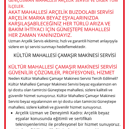
GENÇOSMAN MAHALLESI ARÇELIK SERVISI VE DIĞER TÜM
ILÇELER.
AKAT MAHALLESI ARÇELIK BUZDOLABI SERVISI
ARÇELIK MARKA BEYAZ EŞYALARINIZDA
KARŞILAŞABILECEĞINIZ HER TÜRLÜ ARIZA VE
BAKIM IHTIYACI IÇIN GÜNEŞTEPE MAHALLESI
HER ZAMAN YANINIZDAYIZ.
Uzman Arçelik Servis ekibimiz, hızlı ve garantili hizmet anlayışıyla
sizlere en iyi servisi sunmayı hedeflemektedir.
KÜLTÜR MAHALLESI ÇAMAŞIR MAKINESI SERVISI
KÜLTÜR MAHALLESI ÇAMAŞIR MAKINESI SERVISI
GÜVENILIR ÇÖZÜMLER, PROFESYONEL HIZMET
Neden Kültür Mahallesi Çamaşır Makinesi Servisi Tercih Edilmeli?
Kültür Mahallesi Çamaşır Makinesi Servisi beyaz eşyalarınızın en
iyi dostu olan tamircisi Güneştepe mahallesi, sizlere kaliteli ve
güvenilir hizmet sunuyoruz. Kültür Mahallesi Çamaşır Makinesi
Servisi beyaz eşyalarınızın en iyi dostu olan tamircisi Güneştepe
mahallesi, sizlere kaliteli ve güvenilir hizmet sunuyoruz.
Arçelik Uzman ve Deneyimli Kadro: Arçelik beyaz
eşyalar konusunda eğitimli ve sertifikalı
teknisyenlerimiz ile profesyonel bir hizmet sunuyoruz.