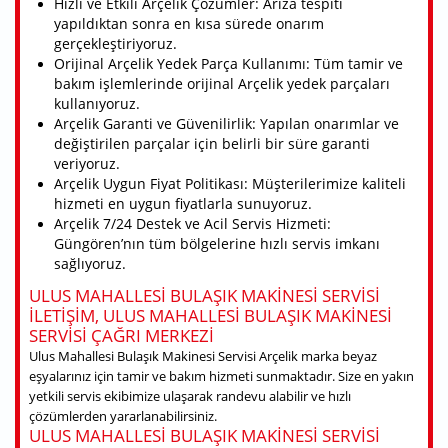
Hızlı ve Etkili Arçelik Çözümler: Arıza tespiti
yapıldıktan sonra en kısa sürede onarım
gerçekleştiriyoruz.
Orijinal Arçelik Yedek Parça Kullanımı: Tüm tamir ve
bakım işlemlerinde orijinal Arçelik yedek parçaları
kullanıyoruz.
Arçelik Garanti ve Güvenilirlik: Yapılan onarımlar ve
değiştirilen parçalar için belirli bir süre garanti
veriyoruz.
Arçelik Uygun Fiyat Politikası: Müşterilerimize kaliteli
hizmeti en uygun fiyatlarla sunuyoruz.
Arçelik 7/24 Destek ve Acil Servis Hizmeti:
Güngören’nın tüm bölgelerine hızlı servis imkanı
sağlıyoruz.
ULUS MAHALLESI BULAŞIK MAKINESI SERVISI
ILETIŞIM, ULUS MAHALLESI BULAŞIK MAKINESI
SERVISI ÇAĞRI MERKEZI
Ulus Mahallesi Bulaşık Makinesi Servisi Arçelik marka beyaz
eşyalarınız için tamir ve bakım hizmeti sunmaktadır. Size en yakın
yetkili servis ekibimize ulaşarak randevu alabilir ve hızlı
çözümlerden yararlanabilirsiniz.
ULUS MAHALLESI BULAŞIK MAKINESI SERVISI