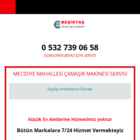
Ana içeriğe atla
0 532 739 06 58
GÜNGÖREN BEYAZ EŞYA SERVISI
MECIDIYE MAHALLESI ÇAMAŞIR MAKINESI SERVISI
Sayfayı Arkadaşına Gönder
Küçük Ev Aletlerine Hizmetimiz yoktur
Bütün Markalara 7/24 Hizmet Vermekteyiz