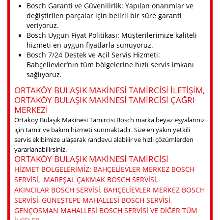
Bosch Garanti ve Güvenilirlik: Yapılan onarımlar ve
değiştirilen parçalar için belirli bir süre garanti
veriyoruz.
Bosch Uygun Fiyat Politikası: Müşterilerimize kaliteli
hizmeti en uygun fiyatlarla sunuyoruz.
Bosch 7/24 Destek ve Acil Servis Hizmeti:
Bahçelievler’nın tüm bölgelerine hızlı servis imkanı
sağlıyoruz.
ORTAKÖY BULAŞIK MAKINESI TAMIRCISI ILETIŞIM,
ORTAKÖY BULAŞIK MAKINESI TAMIRCISI ÇAĞRI
MERKEZI
Ortaköy Bulaşık Makinesi Tamircisi Bosch marka beyaz eşyalarınız
için tamir ve bakım hizmeti sunmaktadır. Size en yakın yetkili
servis ekibimize ulaşarak randevu alabilir ve hızlı çözümlerden
yararlanabilirsiniz.
ORTAKÖY BULAŞIK MAKINESI TAMIRCISI
HIZMET BÖLGELERIMIZ: BAHÇELIEVLER MERKEZ BOSCH
SERVISI, MAREŞAL ÇAKMAK BOSCH SERVISI,
AKINCILAR BOSCH SERVISI, BAHÇELIEVLER MERKEZ BOSCH
SERVISI, GÜNEŞTEPE MAHALLESI BOSCH SERVISI,
GENÇOSMAN MAHALLESI BOSCH SERVISI VE DIĞER TÜM