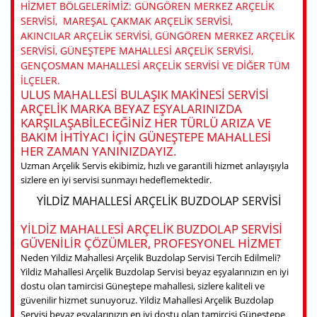
HIZMET BÖLGELERIMIZ: GÜNGÖREN MERKEZ ARÇELIK
SERVISI, MAREŞAL ÇAKMAK ARÇELIK SERVISI,
AKINCILAR ARÇELIK SERVISI, GÜNGÖREN MERKEZ ARÇELIK
SERVISI, GÜNEŞTEPE MAHALLESI ARÇELIK SERVISI,
GENÇOSMAN MAHALLESI ARÇELIK SERVISI VE DIĞER TÜM
ILÇELER.
ULUS MAHALLESI BULAŞIK MAKINESI SERVISI
ARÇELIK MARKA BEYAZ EŞYALARINIZDA
KARŞILAŞABILECEĞINIZ HER TÜRLÜ ARIZA VE
BAKIM IHTIYACI IÇIN GÜNEŞTEPE MAHALLESI
HER ZAMAN YANINIZDAYIZ.
Uzman Arçelik Servis ekibimiz, hızlı ve garantili hizmet anlayışıyla
sizlere en iyi servisi sunmayı hedeflemektedir.
YILDIZ MAHALLESI ARÇELIK BUZDOLAP SERVISI
YILDIZ MAHALLESI ARÇELIK BUZDOLAP SERVISI
GÜVENILIR ÇÖZÜMLER, PROFESYONEL HIZMET
Neden Yildiz Mahallesi Arçelik Buzdolap Servisi Tercih Edilmeli?
Yildiz Mahallesi Arçelik Buzdolap Servisi beyaz eşyalarınızın en iyi
dostu olan tamircisi Güneştepe mahallesi, sizlere kaliteli ve
güvenilir hizmet sunuyoruz. Yildiz Mahallesi Arçelik Buzdolap
Servisi beyaz eşyalarınızın en iyi dostu olan tamircisi Güneştepe