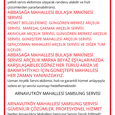
yetkili servis ekibimize ulaşarak randevu alabilir ve hızlı
çözümlerden yararlanabilirsiniz.
ABBASAĞA MAHALLESI BULAŞIK MAKINESI
SERVISI
HIZMET BÖLGELERIMIZ: GÜNGÖREN MERKEZ ARÇELIK
SERVISI, MAREŞAL ÇAKMAK ARÇELIK SERVISI,
AKINCILAR ARÇELIK SERVISI, GÜNGÖREN MERKEZ ARÇELIK
SERVISI, GÜNEŞTEPE MAHALLESI ARÇELIK SERVISI,
GENÇOSMAN MAHALLESI ARÇELIK SERVISI VE DIĞER TÜM
ILÇELER.
ABBASAĞA MAHALLESI BULAŞIK MAKINESI
SERVISI ARÇELIK MARKA BEYAZ EŞYALARINIZDA
KARŞILAŞABILECEĞINIZ HER TÜRLÜ ARIZA VE
BAKIM IHTIYACI IÇIN GÜNEŞTEPE MAHALLESI
HER ZAMAN YANINIZDAYIZ.
Uzman Arçelik Servis ekibimiz, hızlı ve garantili hizmet anlayışıyla
sizlere en iyi servisi sunmayı hedeflemektedir.
ARNAVUTKÖY MAHALLESI SAMSUNG SERVISI
ARNAVUTKÖY MAHALLESI SAMSUNG SERVISI
GÜVENILIR ÇÖZÜMLER, PROFESYONEL HIZMET
Neden Arnavutköy Mahallesi Samsung Servisi Tercih Edilmeli?