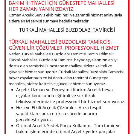
BAKIM IHTIYACI IÇIN GÜNEŞTEPE MAHALLESI
HER ZAMAN YANINIZDAYIZ.
Uzman Arçelik Servis ekibimiz, hızlı ve garantili hizmet anlayışıyla
sizlere en iyi servisi sunmayı hedeflemektedir.
TÜRKALI MAHALLESI BUZDOLABI TAMIRCISI
TÜRKALI MAHALLESI BUZDOLABI TAMIRCISI
GÜVENILIR ÇÖZÜMLER, PROFESYONEL HIZMET
Neden Türkali Mahallesi Buzdolabı Tamircisi Tercih Edilmeli?
Türkali Mahallesi Buzdolabı Tamircisi beyaz eşyalarınızın en iyi
dostu olan tamircisi Güneştepe mahallesi, sizlere kaliteli ve
güvenilir hizmet sunuyoruz. Türkali Mahallesi Buzdolabı Tamircisi
beyaz eşyalarınızın en iyi dostu olan tamircisi Güneştepe
mahallesi, sizlere kaliteli ve güvenilir hizmet sunuyoruz.
Arçelik Uzman ve Deneyimli Kadro: Arçelik beyaz
eşyalar konusunda eğitimli ve sertifikalı
teknisyenlerimiz ile profesyonel bir hizmet sunuyoruz.
Hızlı ve Etkili Arçelik Çözümler: Arıza tespiti
yapıldıktan sonra en kısa sürede onarım
gerçekleştiriyoruz.
Orijinal Arçelik Yedek Parça Kullanımı: Tüm tamir ve
bakım işlemlerinde orijinal Arçelik yedek parçaları