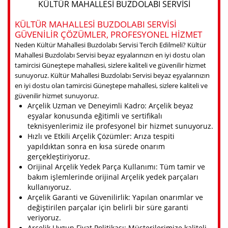
KÜLTÜR MAHALLESI BUZDOLABI SERVISI
KÜLTÜR MAHALLESI BUZDOLABI SERVISI
GÜVENILIR ÇÖZÜMLER, PROFESYONEL HIZMET
Neden Kültür Mahallesi Buzdolabı Servisi Tercih Edilmeli? Kültür
Mahallesi Buzdolabı Servisi beyaz eşyalarınızın en iyi dostu olan
tamircisi Güneştepe mahallesi, sizlere kaliteli ve güvenilir hizmet
sunuyoruz. Kültür Mahallesi Buzdolabı Servisi beyaz eşyalarınızın
en iyi dostu olan tamircisi Güneştepe mahallesi, sizlere kaliteli ve
güvenilir hizmet sunuyoruz.
Arçelik Uzman ve Deneyimli Kadro: Arçelik beyaz
eşyalar konusunda eğitimli ve sertifikalı
teknisyenlerimiz ile profesyonel bir hizmet sunuyoruz.
Hızlı ve Etkili Arçelik Çözümler: Arıza tespiti
yapıldıktan sonra en kısa sürede onarım
gerçekleştiriyoruz.
Orijinal Arçelik Yedek Parça Kullanımı: Tüm tamir ve
bakım işlemlerinde orijinal Arçelik yedek parçaları
kullanıyoruz.
Arçelik Garanti ve Güvenilirlik: Yapılan onarımlar ve
değiştirilen parçalar için belirli bir süre garanti
veriyoruz.
Arçelik Uygun Fiyat Politikası: Müşterilerimize kaliteli