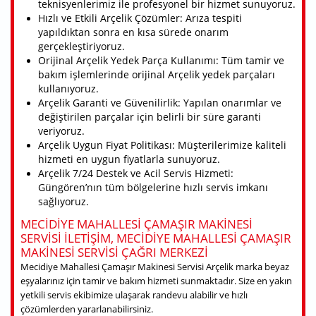
teknisyenlerimiz ile profesyonel bir hizmet sunuyoruz.
Hızlı ve Etkili Arçelik Çözümler: Arıza tespiti
yapıldıktan sonra en kısa sürede onarım
gerçekleştiriyoruz.
Orijinal Arçelik Yedek Parça Kullanımı: Tüm tamir ve
bakım işlemlerinde orijinal Arçelik yedek parçaları
kullanıyoruz.
Arçelik Garanti ve Güvenilirlik: Yapılan onarımlar ve
değiştirilen parçalar için belirli bir süre garanti
veriyoruz.
Arçelik Uygun Fiyat Politikası: Müşterilerimize kaliteli
hizmeti en uygun fiyatlarla sunuyoruz.
Arçelik 7/24 Destek ve Acil Servis Hizmeti:
Güngören’nın tüm bölgelerine hızlı servis imkanı
sağlıyoruz.
MECIDIYE MAHALLESI ÇAMAŞIR MAKINESI
SERVISI ILETIŞIM, MECIDIYE MAHALLESI ÇAMAŞIR
MAKINESI SERVISI ÇAĞRI MERKEZI
Mecidiye Mahallesi Çamaşır Makinesi Servisi Arçelik marka beyaz
eşyalarınız için tamir ve bakım hizmeti sunmaktadır. Size en yakın
yetkili servis ekibimize ulaşarak randevu alabilir ve hızlı
çözümlerden yararlanabilirsiniz.