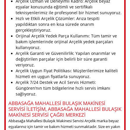
Arçelik Uzman ve Deneyimli Kadro: Arçelik beyaz
eşyalar konusunda eğitimli ve sertifikalı
teknisyenlerimiz ile profesyonel bir hizmet sunuyoruz.
Hızlı ve Etkili Arçelik Çözümler: Arıza tespiti
yapıldıktan sonra en kısa sürede onarım
gerçekleştiriyoruz.
Orijinal Arçelik Yedek Parça Kullanımı: Tüm tamir ve
bakım işlemlerinde orijinal Arçelik yedek parçaları
kullanıyoruz.
Arçelik Garanti ve Güvenilirlik: Yapılan onarımlar ve
değiştirilen parçalar için belirli bir süre garanti
veriyoruz.
Arçelik Uygun Fiyat Politikası: Müşterilerimize kaliteli
hizmeti en uygun fiyatlarla sunuyoruz.
Arçelik 7/24 Destek ve Acil Servis Hizmeti:
Güngören’nın tüm bölgelerine hızlı servis imkanı
sağlıyoruz.
ABBASAĞA MAHALLESI BULAŞIK MAKINESI
SERVISI ILETIŞIM, ABBASAĞA MAHALLESI BULAŞIK
MAKINESI SERVISI ÇAĞRI MERKEZI
Abbasağa Mahallesi Bulaşık Makinesi Servisi Arçelik marka beyaz
eşyalarınız için tamir ve bakım hizmeti sunmaktadır. Size en yakın