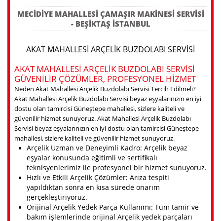
MECIDIYE MAHALLESI ÇAMAŞIR MAKINESI SERVISI
- BEŞIKTAŞ ISTANBUL
AKAT MAHALLESI ARÇELIK BUZDOLABI SERVISI
AKAT MAHALLESI ARÇELIK BUZDOLABI SERVISI
GÜVENILIR ÇÖZÜMLER, PROFESYONEL HIZMET
Neden Akat Mahallesi Arçelik Buzdolabı Servisi Tercih Edilmeli?
Akat Mahallesi Arçelik Buzdolabı Servisi beyaz eşyalarınızın en iyi
dostu olan tamircisi Güneştepe mahallesi, sizlere kaliteli ve
güvenilir hizmet sunuyoruz. Akat Mahallesi Arçelik Buzdolabı
Servisi beyaz eşyalarınızın en iyi dostu olan tamircisi Güneştepe
mahallesi, sizlere kaliteli ve güvenilir hizmet sunuyoruz.
Arçelik Uzman ve Deneyimli Kadro: Arçelik beyaz
eşyalar konusunda eğitimli ve sertifikalı
teknisyenlerimiz ile profesyonel bir hizmet sunuyoruz.
Hızlı ve Etkili Arçelik Çözümler: Arıza tespiti
yapıldıktan sonra en kısa sürede onarım
gerçekleştiriyoruz.
Orijinal Arçelik Yedek Parça Kullanımı: Tüm tamir ve
bakım işlemlerinde orijinal Arçelik yedek parçaları