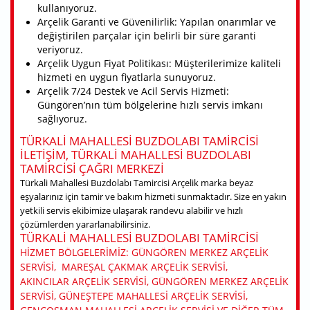
kullanıyoruz.
Arçelik Garanti ve Güvenilirlik: Yapılan onarımlar ve
değiştirilen parçalar için belirli bir süre garanti
veriyoruz.
Arçelik Uygun Fiyat Politikası: Müşterilerimize kaliteli
hizmeti en uygun fiyatlarla sunuyoruz.
Arçelik 7/24 Destek ve Acil Servis Hizmeti:
Güngören’nın tüm bölgelerine hızlı servis imkanı
sağlıyoruz.
TÜRKALI MAHALLESI BUZDOLABI TAMIRCISI
ILETIŞIM, TÜRKALI MAHALLESI BUZDOLABI
TAMIRCISI ÇAĞRI MERKEZI
Türkali Mahallesi Buzdolabı Tamircisi Arçelik marka beyaz
eşyalarınız için tamir ve bakım hizmeti sunmaktadır. Size en yakın
yetkili servis ekibimize ulaşarak randevu alabilir ve hızlı
çözümlerden yararlanabilirsiniz.
TÜRKALI MAHALLESI BUZDOLABI TAMIRCISI
HIZMET BÖLGELERIMIZ: GÜNGÖREN MERKEZ ARÇELIK
SERVISI, MAREŞAL ÇAKMAK ARÇELIK SERVISI,
AKINCILAR ARÇELIK SERVISI, GÜNGÖREN MERKEZ ARÇELIK
SERVISI, GÜNEŞTEPE MAHALLESI ARÇELIK SERVISI,