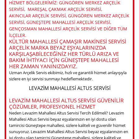
HIZMET BÖLGELERIMIZ: GÜNGÖREN MERKEZ ARÇELIK
SERVISI, MAREŞAL ÇAKMAK ARÇELIK SERVISI,
AKINCILAR ARÇELIK SERVISI, GÜNGÖREN MERKEZ ARÇELIK
SERVISI, GÜNEŞTEPE MAHALLESI ARÇELIK SERVISI,
GENÇOSMAN MAHALLESI ARÇELIK SERVISI VE DIĞER TÜM
ILÇELER.
KÜLTÜR MAHALLESI ÇAMAŞIR MAKINESI SERVISI
ARÇELIK MARKA BEYAZ EŞYALARINIZDA
KARŞILAŞABILECEĞINIZ HER TÜRLÜ ARIZA VE
BAKIM IHTIYACI IÇIN GÜNEŞTEPE MAHALLESI
HER ZAMAN YANINIZDAYIZ.
Uzman Arçelik Servis ekibimiz, hızlı ve garantili hizmet anlayışıyla
sizlere en iyi servisi sunmayı hedeflemektedir.
LEVAZIM MAHALLESI ALTUS SERVISI
LEVAZIM MAHALLESI ALTUS SERVISI GÜVENILIR
ÇÖZÜMLER, PROFESYONEL HIZMET
Neden Levazim Mahallesi Altus Servisi Tercih Edilmeli? Levazim
Mahallesi Altus Servisi beyaz eşyalarınızın en iyi dostu olan
tamircisi Güneştepe mahallesi, sizlere kaliteli ve güvenilir hizmet
sunuyoruz. Levazim Mahallesi Altus Servisi beyaz eşyalarınızın en
iyi dostu olan tamircisi Güneştepe mahallesi, sizlere kaliteli ve