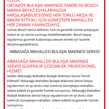
ILÇELER.
ORTAKÖY BULAŞIK MAKINESI TAMIRCISI BOSCH
MARKA BEYAZ EŞYALARINIZDA
KARŞILAŞABILECEĞINIZ HER TÜRLÜ ARIZA VE
BAKIM IHTIYACI IÇIN GÜNEŞTEPE MAHALLESI
HER ZAMAN YANINIZDAYIZ.
Uzman Bosch Servis ekibimiz, hızlı ve garantili hizmet anlayışıyla
sizlere en iyi servisi sunmayı hedeflemektedir. Bosch beyaz
eşyalarınızı güvenle kullanmaya devam etmek için bizimle
iletişime geçebilirsiniz.
ABBASAĞA MAHALLESI BULAŞIK MAKINESI SERVISI
ABBASAĞA MAHALLESI BULAŞIK MAKINESI
SERVISI GÜVENILIR ÇÖZÜMLER, PROFESYONEL
HIZMET
Neden Abbasağa Mahallesi Bulaşık Makinesi Servisi Tercih
Edilmeli? Abbasağa Mahallesi Bulaşık Makinesi Servisi beyaz
eşyalarınızın en iyi dostu olan tamircisi Güneştepe mahallesi,
sizlere kaliteli ve güvenilir hizmet sunuyoruz. Abbasağa Mahallesi
Bulaşık Makinesi Servisi beyaz eşyalarınızın en iyi dostu olan
tamircisi Güneştepe mahallesi, sizlere kaliteli ve güvenilir hizmet
sunuyoruz.