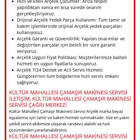
Hızlı ve Etkili Arçelik Çözümler: Arıza tespiti
yapıldıktan sonra en kısa sürede onarım
gerçekleştiriyoruz.
Orijinal Arçelik Yedek Parça Kullanımı: Tüm tamir ve
bakım işlemlerinde orijinal Arçelik yedek parçaları
kullanıyoruz.
Arçelik Garanti ve Güvenilirlik: Yapılan onarımlar ve
değiştirilen parçalar için belirli bir süre garanti
veriyoruz.
Arçelik Uygun Fiyat Politikası: Müşterilerimize kaliteli
hizmeti en uygun fiyatlarla sunuyoruz.
Arçelik 7/24 Destek ve Acil Servis Hizmeti:
Güngören’nın tüm bölgelerine hızlı servis imkanı
sağlıyoruz.
KÜLTÜR MAHALLESI ÇAMAŞIR MAKINESI SERVISI
ILETIŞIM, KÜLTÜR MAHALLESI ÇAMAŞIR MAKINESI
SERVISI ÇAĞRI MERKEZI
Kültür Mahallesi Çamaşır Makinesi Servisi Arçelik marka beyaz
eşyalarınız için tamir ve bakım hizmeti sunmaktadır. Size en yakın
yetkili servis ekibimize ulaşarak randevu alabilir ve hızlı
çözümlerden yararlanabilirsiniz.
KÜLTÜR MAHALLESI ÇAMAŞIR MAKINESI SERVISI