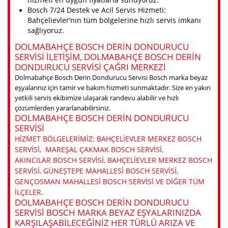
Bosch 7/24 Destek ve Acil Servis Hizmeti:
Bahçelievler’nın tüm bölgelerine hızlı servis imkanı
sağlıyoruz.
DOLMABAHÇE BOSCH DERIN DONDURUCU
SERVISI ILETIŞIM, DOLMABAHÇE BOSCH DERIN
DONDURUCU SERVISI ÇAĞRI MERKEZI
Dolmabahçe Bosch Derin Dondurucu Servisi Bosch marka beyaz
eşyalarınız için tamir ve bakım hizmeti sunmaktadır. Size en yakın
yetkili servis ekibimize ulaşarak randevu alabilir ve hızlı
çözümlerden yararlanabilirsiniz.
DOLMABAHÇE BOSCH DERIN DONDURUCU
SERVISI
HIZMET BÖLGELERIMIZ: BAHÇELIEVLER MERKEZ BOSCH
SERVISI, MAREŞAL ÇAKMAK BOSCH SERVISI,
AKINCILAR BOSCH SERVISI, BAHÇELIEVLER MERKEZ BOSCH
SERVISI, GÜNEŞTEPE MAHALLESI BOSCH SERVISI,
GENÇOSMAN MAHALLESI BOSCH SERVISI VE DIĞER TÜM
ILÇELER.
DOLMABAHÇE BOSCH DERIN DONDURUCU
SERVISI BOSCH MARKA BEYAZ EŞYALARINIZDA
KARŞILAŞABILECEĞINIZ HER TÜRLÜ ARIZA VE